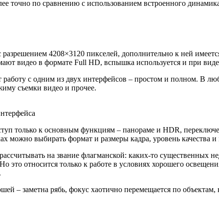
лее точно по сравнению с использованием встроенного динамика.
 разрешением 4208×3120 пикселей, дополнительно к ней имеетс
мают видео в формате Full HD, вспышка используется и при виде
 работу с одним из двух интерфейсов – простом и полном. В лю
жиму съемки видео и прочее.
интерфейса
ступ только к основным функциям – панораме и HDR, переключе
х можно выбирать формат и размеры кадра, уровень качества и 
рассчитывать на звание флагманской: каких-то существенных нед
о это относится только к работе в условиях хорошего освещения
.
ошей – заметна рябь, фокус хаотично перемещается по объектам, 