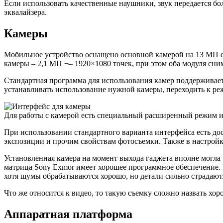
Если использовать качественные наушники, звук передается бо
эквалайзера.
Камеры
Мобильное устройство оснащено основной камерой на 13 МП с
камеры – 2,1 МП ¬– 1920×1080 точек, при этом оба модуля сни
Стандартная программа для использования камер поддерживает
устанавливать использование нужной камеры, переходить к ре
Для работы с камерой есть специальный расширенный режим 
При использовании стандартного варианта интерфейса есть до
экспозиции и прочим свойствам фотосъемки. Также в настройка
Установленная камера на момент выхода гаджета вполне могла 
матрица Sony Exmor имеет хорошее программное обеспечение. Н
хотя шумы обрабатываются хорошо, но детали сильно страдают
Что же относится к видео, то такую съемку сложно назвать хор
Аппаратная платформа