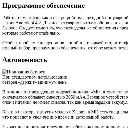
Программное обеспечение
Работает смартфон, как и все устройства еще одной популярн
лежит Android 4.4.2. Для нее регулярно выходят обновления, т
fastboot. Следует отметить, что еженедельные обновления не
которые работают стабильно.
Особых проблем с предустановленной платформой нет, интерфе
полный набор программного обеспечения, которое может потреб
Автономность
При стандартном использовании
батарея «держит» минимум день
В отличие от предыдущих моделей линейки «Mi», в этом смартф
аккумулятор обладает емкостью 3050 мАч. Зарядное устройство 
блоки питания не имеет смысла, так как время зарядки аккумул
Как и в некоторых других моделях Xiaomi, в Mi3 есть специа
что приведет к увеличению времени автономной работы.
Заявленное производителем время работы на одном полном зар