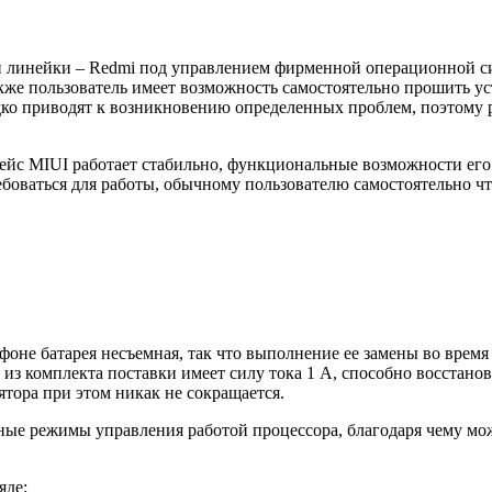
ой линейки – Redmi под управлением фирменной операционной си
акже пользователь имеет возможность самостоятельно прошить ус
редко приводят к возникновению определенных проблем, поэтом
йс MIUI работает стабильно, функциональные возможности его 
оваться для работы, обычному пользователю самостоятельно что
оне батарея несъемная, так что выполнение ее замены во время
из комплекта поставки имеет силу тока 1 А, способно восстанов
ятора при этом никак не сокращается.
льные режимы управления работой процессора, благодаря чему м
яде: