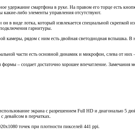
е удержание смартфона в руке. На правом его торце есть кнопк
ны какие-либо элементы управления отсутствуют.
н он в виде лотка, который извлекается специальной скрепкой и
 подключения гарнитуры.
ой камеры, рядом с ним есть двойная светодиодная вспышка. В 
альной части есть основной динамик и микрофон, слева от них –
и формы – создает достаточно хорошее впечатление. Замечания 
использование экрана с разрешением Full HD и диагональю 5 д
с девайсом в перчатках.
920x1080 точек при плотности пикселей 441 ppi.