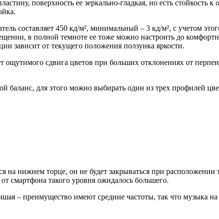
астину, поверхность ее зеркально-гладкая, но есть стойкость к
ойка.
ель составляет 450 кд/м², минимальный – 3 кд/м², с учетом это
ещении, в полной темноте ее тоже можно настроить до комфортн
ции зависит от текущего положения ползунка яркости.
ет ощутимого сдвига цветов при больших отклонениях от перпен
ой баланс, для этого можно выбирать один из трех профилей ц
я на нижнем торце, он не будет закрываться при расположении т
от смартфона такого уровня ожидалось большего.
лучшая – преимущество имеют средние частоты, так что музыка н