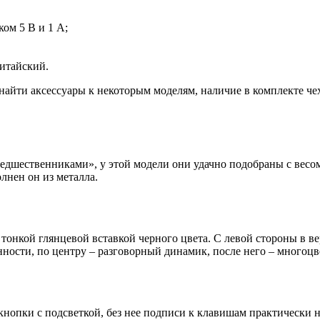
ком 5 В и 1 А;
китайский.
найти аксессуары к некоторым моделям, наличие в комплекте че
едшественниками», у этой модели они удачно подобраны с весом
олнен он из металла.
с тонкой глянцевой вставкой черного цвета. С левой стороны в 
енности, по центру – разговорный динамик, после него – много
кнопки с подсветкой, без нее подписи к клавишам практически 