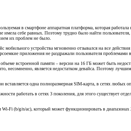
пользуемая в смартфоне аппаратная платформа, которая работала 
 не имела себе равных. Поэтому трудно было найти пользователя
ием их проблем не было.
йс мобильного устройства мгновенно отзывался на все действия 
урсоемкие приложения не раздражали пользователя проблемами в
объеме встроенной памяти – версии на 16 ГБ может быть недоста
что, несомненно, является недостатком девайса. Поэтому лучшим
н вставляется одна полноразмерная SIM-карта, в сетях любых оп
жности работать в сетях 3 поколения, для этого существует отд
i-Fi (b/g/n/ac), который может функционировать в диапазонах 2.