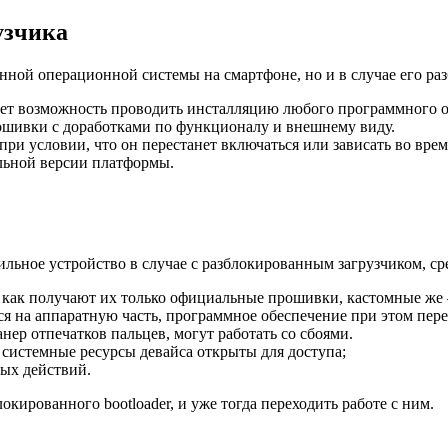
узчика
енной операционной системы на смартфоне, но и в случае его ра
ает возможность проводить инсталляцию любого программного о
шивки с доработками по функционалу и внешнему виду.
 при условии, что он перестанет включаться или зависать во вре
альной версии платформы.
льное устройство в случае с разблокированным загрузчиком, ср
 как получают их только официальные прошивки, кастомные же 
ься на аппаратную часть, программное обеспечение при этом пер
нер отпечатков пальцев, могут работать со сбоями.
истемные ресурсы девайса открыты для доступа;
ных действий.
окированного bootloader, и уже тогда переходить работе с ним.