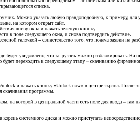
ожно воспользоваться переводчиком – английским или китайским 
открывающегося списка.
рузчик. Можно указать любую правдоподобную, к примеру, для у
зыке, на котором открыт сайт.
йствия внизу окна и нажать зеленую кнопку.
сти в поле следующего окна, и снова подтвердить действие.
зеленой галочкой – свидетельство того, что подача заявки на ра
где будет уведомлено, что загрузчик можно разблокировать. На п
но будет переходить к следующему этапу – скачиванию фирменно
unlock и нажать кнопку «Unlock now» в центре экрана. После эт
ля скачивания программы.
ом, на которой в центральной части есть поле для ввода – там 
в корень системного диска и можно приступать непосредственно