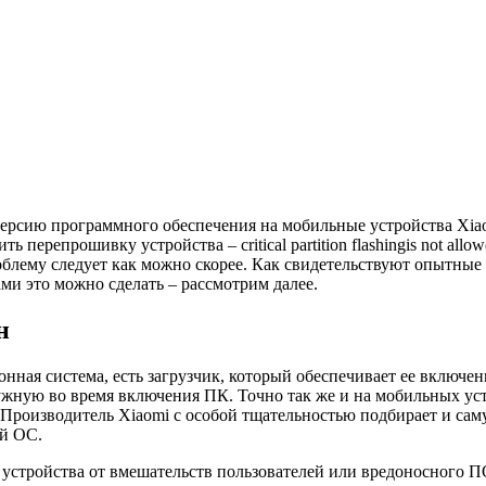
ерсию программного обеспечения на мобильные устройства Xiao
перепрошивку устройства – critical partition flashingis not allo
облему следует как можно скорее. Как свидетельствуют опытные
ми это можно сделать – рассмотрим далее.
н
нная система, есть загрузчик, который обеспечивает ее включен
 нужную во время включения ПК. Точно так же и на мобильных ус
Производитель Xiaomi с особой тщательностью подбирает и саму
ой ОС.
 устройства от вмешательств пользователей или вредоносного П