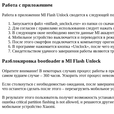
Работа с приложением
Работа в приложении MI Flash Unlock сводится к следующей п
Запускается файл «miflash_unclock.exe» из папки со ска
Для согласия с правилами использования следует нажать 
В следующем окне необходимо ввести данные MI аккаунта
Мобильное устройство выключается и переводится в режи
После этого смартфон подключается к компьютеру ориги
В программе нажимается кнопка «Unclock», после чего 
Свидетельством удачного завершения работы являются три
Разблокировка bootloader в MI Flash Unlock
Обратите внимание!
В некоторых случаях процесс работы в при
самом худшем случае – 360 часов. Ускорить этот процесс нево
Если столкнуться с необходимостью ожидания, после завершения
что останется сделать после этого – перезагрузить мобильное 
В результате этого пользователь получит возможность устанав
ошибка critical partition flashing is not allowed, и решаются
мобильное устройство Xiaomi.