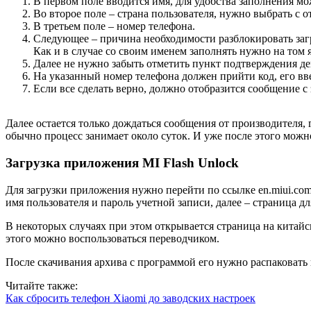
В первом поле вводится имя, для удобства заполнения м
Во второе поле – страна пользователя, нужно выбрать с 
В третьем поле – номер телефона.
Следующее – причина необходимости разблокировать заг
Как и в случае со своим именем заполнять нужно на том я
Далее не нужно забыть отметить пункт подтверждения де
На указанный номер телефона должен прийти код, его вве
Если все сделать верно, должно отобразится сообщение с 
Далее остается только дождаться сообщения от производителя, 
обычно процесс занимает около суток. И уже после этого мож
Загрузка приложения MI Flash Unlock
Для загрузки приложения нужно перейти по ссылке en.miui.com/
имя пользователя и пароль учетной записи, далее – страница д
В некоторых случаях при этом открывается страница на китайск
этого можно воспользоваться переводчиком.
После скачивания архива с программой его нужно распаковать 
Читайте также:
Как сбросить телефон Xiaomi до заводских настроек