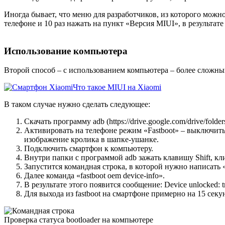
Иногда бывает, что меню для разработчиков, из которого можно
телефоне и 10 раз нажать на пункт «Версия MIUI», в результат
Использование компьютера
Второй способ – с использованием компьютера – более сложный
Что такое MIUI на Xiaomi
В таком случае нужно сделать следующее:
Скачать программу adb (https://drive.google.com/drive/
Активировать на телефоне режим «Fastboot» – выключить 
изображение кролика в шапке-ушанке.
Подключить смартфон к компьютеру.
Внутри папки с программой adb зажать клавишу Shift, кл
Запустится командная строка, в которой нужно написать «f
Далее команда «fastboot oem device-info».
В результате этого появится сообщение: Device unlocked: t
Для выхода из fastboot на смартфоне примерно на 15 сек
Проверка статуса bootloader на компьютере