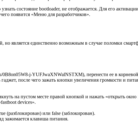
 узнать состояние bootloader, не отображается. Для его активац
е чего появится «Меню для разработчиков».
, но является единственно возможным в случае поломки смартфо
folders/0B8on05W8-j-YUFJwaXNWalNSTXM), перенести ее в корневой
гаджет, после чего зажать кнопки увеличения громкости и пита
икнуть на пустом месте правой кнопкой и нажать «открыть окно
astboot devices».
rue (разблокирован) или false (заблокирован).
унд зажимается клавиша питания.