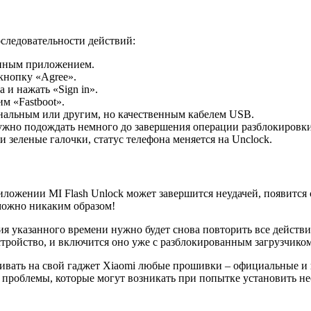
оследовательности действий:
чанным приложением.
кнопку «Agree».
 и нажать «Sign in».
м «Fastboot».
нальным или другим, но качественным кабелем USB.
нужно подождать немного до завершения операции разблокировки
 зеленые галочки, статус телефона меняется на Unclock.
ложении MI Flash Unlock может завершится неудачей, появится с
зможно никаким образом!
 указанного времени нужно будет снова повторить все действия в
устройство, и включится оно уже с разблокированным загрузчиком
ливать на свой гаджет Xiaomi любые прошивки – официальные и 
 другие проблемы, которые могут возникать при попытке установи