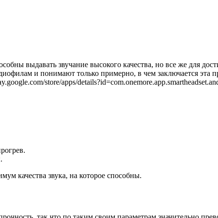
пособны выдавать звучание высокого качества, но все же для до
удиофилам и понимают только примерно, в чем заключается эта 
oogle.com/store/apps/details?id=com.onemore.app.smartheadset.andr
прогрев.
.
мум качества звука, на которое способны.
рочность, так что по таким своим параметрам значительно прево