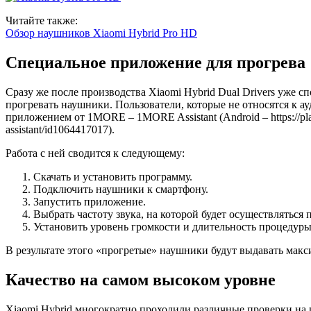
Читайте также:
Обзор наушников Xiaomi Hybrid Pro HD
Специальное приложение для прогрева
Сразу же после производства Xiaomi Hybrid Dual Drivers уже с
прогревать наушники. Пользователи, которые не относятся к а
приложением от 1MORE – 1MORE Assistant (Android – https://play.g
assistant/id1064417017).
Работа с ней сводится к следующему:
Скачать и установить программу.
Подключить наушники к смартфону.
Запустить приложение.
Выбрать частоту звука, на которой будет осуществляться 
Установить уровень громкости и длительность процедуры
В результате этого «прогретые» наушники будут выдавать макси
Качество на самом высоком уровне
Xiaomi Hybrid многократно проходили различные проверки на п