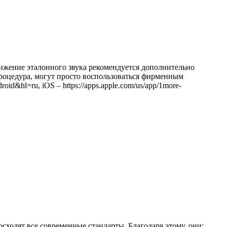
стижение эталонного звука рекомендуется дополнительно
процедура, могут просто воспользоваться фирменным
oid&hl=ru, iOS – https://apps.apple.com/us/app/1more-
сходят все современные стандарты. Благодаря этому, они: