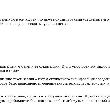
т цепкую насечку, так что даже мокрыми руками удерживать его
сть и на ощупь находить нужные кнопки.
ателями музыки и ее создателями. И для «построения» такого м
ки в целом.
ешению такой задачи – путем оптического сканирования поведен
одов было выполнено изменение акустических характеристик, н
ые коррективы, в качестве консультанта выступал Лука Бегнард
твуют требованиям большинства любителей музыки, она способна 