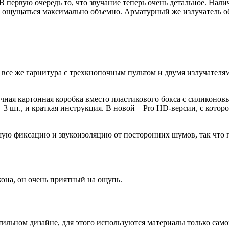
 В первую очередь то, что звучание теперь очень детальное. На
т ощущаться максимально объемно. Арматурный же излучатель обе
, все же гарнитура с трехкнопочным пультом и двумя излучател
чная картонная коробка вместо пластикового бокса с силиконов
 3 шт., и краткая инструкция. В новой – Pro HD-версии, с котор
шую фиксацию и звукоизоляцию от посторонних шумов, так что
она, он очень приятный на ощупь.
стильном дизайне, для этого используются материалы только само