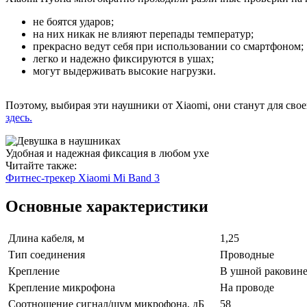
не боятся ударов;
на них никак не влияют перепады температур;
прекрасно ведут себя при использовании со смартфоном;
легко и надежно фиксируются в ушах;
могут выдерживать высокие нагрузки.
Поэтому, выбирая эти наушники от Xiaomi, они станут для сво
здесь.
Удобная и надежная фиксация в любом ухе
Читайте также:
Фитнес-трекер Xiaomi Mi Band 3
Основные характеристики
Длина кабеля, м
1,25
Тип соединения
Проводные
Крепление
В ушной раковин
Крепление микрофона
На проводе
Соотношение сигнал/шум микрофона, дБ
58