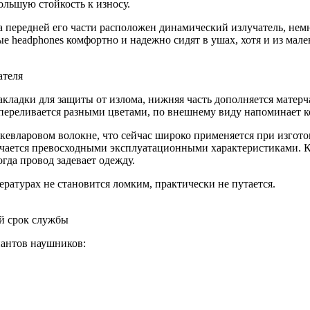
ольшую стойкость к износу.
 передней его части расположен динамический излучатель, нем
 headphones комфортно и надежно сидят в ушах, хотя и из мале
ателя
накладки для защиты от излома, нижняя часть дополняется матер
 переливается разными цветами, по внешнему виду напоминает к
 кевларовом волокне, что сейчас широко применяется при изгот
личается превосходными эксплуатационными характеристиками. К
гда провод задевает одежду.
ературах не становится ломким, практически не путается.
ий срок службы
иантов наушников: