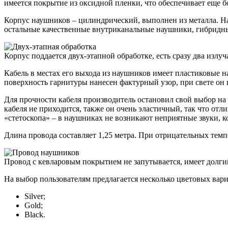
имеется покрытие из оксидной пленки, что обеспечивает еще б
Корпус наушников – цилиндрический, выполнен из металла. На
остальные качественные внутриканальные наушники, гибридные
Корпус поддается двух-этапной обработке, есть сразу два излуч
Кабель в местах его выхода из наушников имеет пластиковые 
поверхность гарнитуры нанесен фактурный узор, при свете он
Для прочности кабеля производитель остановил свой выбор на
кабеля не приходится, также он очень эластичный, так что от
«стетоскопа» – в наушниках не возникают неприятные звуки, ко
Длина провода составляет 1,25 метра. При отрицательных темп
Провод с кевларовым покрытием не запутывается, имеет долг
На выбор пользователям предлагается несколько цветовых вар
Silver;
Gold;
Black.