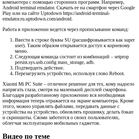
компьютера с помощью сторонних программ. Например,
Android terminal emulator. Скачать ее на смартфон через Google
Play или на сайте Uptodown https://android-terminal-
emulator.ru.uptodown.com/android.
Работа в приложении ведется через прописывание команд:
Ввести в строке буквы SU (расшифровывается как super
user). Таким образом открывается доступ к корневому
меню.
Следующая команда состоит из комбинаций – setprop
persist.sys.usb.config mass_storage, adb.
Подтвердить действие.
Перезагрузить устройство, используя слово Reboot.
Xiaomi Mi PC Suite – отличное решение для тех, кому надоело
напрягать глаза, смотря на маленький дисплей смартфона.
Благодаря разработанному приложению вся необходимая
информация теперь отражается на экране компьютера. Кроме
этого, можно управлять файлами, передавать данные с
устройства на устройство, обновлять прошивку, делать бэкап
и скриншоты. Сяоми заботится о своих пользователях,
облегчая эксплуатацию мобильных гаджетов.
Видео по теме