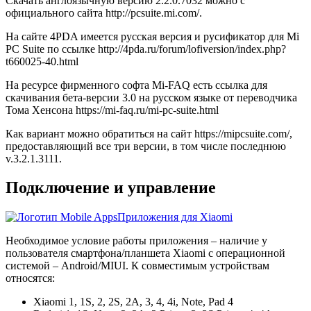
Скачать англоязычную версию 2.2.0.7032 можно с
официального сайта http://pcsuite.mi.com/.
На сайте 4PDA имеется русская версия и русификатор для Mi
PC Suite по ссылке http://4pda.ru/forum/lofiversion/index.php?
t660025-40.html
На ресурсе фирменного софта Mi-FAQ есть ссылка для
скачивания бета-версии 3.0 на русском языке от переводчика
Тома Хенсона https://mi-faq.ru/mi-pc-suite.html
Как вариант можно обратиться на сайт https://mipcsuite.com/,
предоставляющий все три версии, в том числе последнюю
v.3.2.1.3111.
Подключение и управление
Приложения для Xiaomi
Необходимое условие работы приложения – наличие у
пользователя смартфона/планшета Xiaomi с операционной
системой – Android/MIUI. К совместимым устройствам
относятся:
Xiaomi 1, 1S, 2, 2S, 2A, 3, 4, 4i, Note, Pad 4