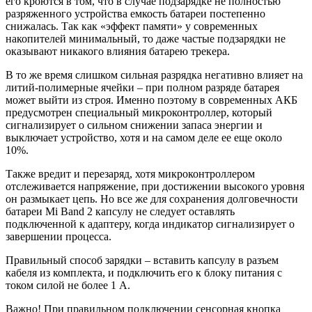
его кроются в том, что в случае подзарядке не полностью
разряженного устройства емкость батареи постепенно
снижалась. Так как «эффект памяти» у современных
накопителей минимальный, то даже частые подзарядки не
оказывают никакого влияния батарею трекера.
В то же время слишком сильная разрядка негативно влияет на
литий-полимерные ячейки – при полном разряде батарея
может выйти из строя. Именно поэтому в современных АКБ
предусмотрен специальный микроконтроллер, который
сигнализирует о сильном снижении запаса энергии и
выключает устройство, хотя и на самом деле ее еще около
10%.
Также вредит и перезаряд, хотя микроконтроллером
отслеживается напряжение, при достижении высокого уровня
он размыкает цепь. Но все же для сохранения долговечности
батареи Mi Band 2 капсулу не следует оставлять
подключенной к адаптеру, когда индикатор сигнализирует о
завершении процесса.
Правильный способ зарядки – вставить капсулу в разъем
кабеля из комплекта, и подключить его к блоку питания с
током силой не более 1 А.
Важно!
При правильном подключении сенсорная кнопка